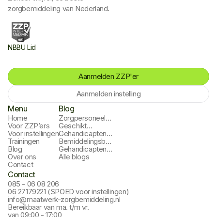
zorgbemiddeling van Nederland.
NBBU Lid
Aanmelden ZZP'er
Aanmelden instelling
Menu
Blog
Home
Zorgpersoneel
Voor ZZP’ers
Inhuren
Geschikt
Voor instellingen
Zorgpersoneel
Gehandicapten
Trainingen
Vinden
Zorginstelling
Bemiddelingsbureau
Blog
Gelderland
Gehandicaptenzorg
Gehandicaptenzorg
Over ons
Zevenaar
Alle blogs
Contact
Contact
085 - 06 08 206
06 27179221 (SPOED voor instellingen)
info@maatwerk-zorgbemiddeling.nl
Bereikbaar van ma. t/m vr.
van 09:00 - 17:00