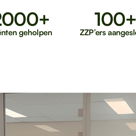
2000+
100
iënten geholpen
ZZP’ers aangesl