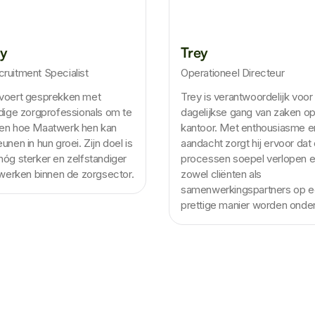
y
Trey
ruitment Specialist
Operationeel Directeur
voert gesprekken met
Trey is verantwoordelijk voor
dige zorgprofessionals om te
dagelijkse gang van zaken o
en hoe Maatwerk hen kan
kantoor. Met enthousiasme e
unen in hun groei. Zijn doel is
aandacht zorgt hij ervoor dat
óg sterker en zelfstandiger
processen soepel verlopen e
 werken binnen de zorgsector.
zowel cliënten als
samenwerkingspartners op 
prettige manier worden onde