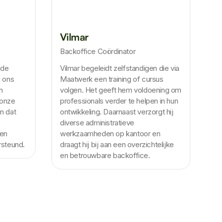
Vilmar
Backoffice Coördinator
 de
Vilmar begeleidt zelfstandigen die via
p ons
Maatwerk een training of cursus
n
volgen. Het geeft hem voldoening om
 onze
professionals verder te helpen in hun
n dat
ontwikkeling. Daarnaast verzorgt hij
diverse administratieve
een
werkzaamheden op kantoor en
rsteund.
draagt hij bij aan een overzichtelijke
en betrouwbare backoffice.