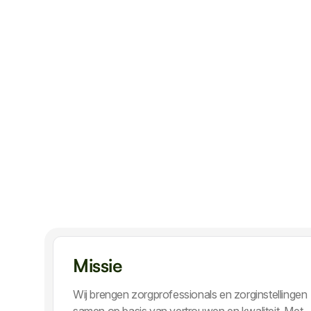
Missie
Wij brengen zorgprofessionals en zorginstellingen
samen op basis van vertrouwen en kwaliteit. Met