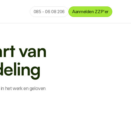
085 - 06 08 206
Aanmelden ZZP'er
rt van
eling
 in het werk en geloven