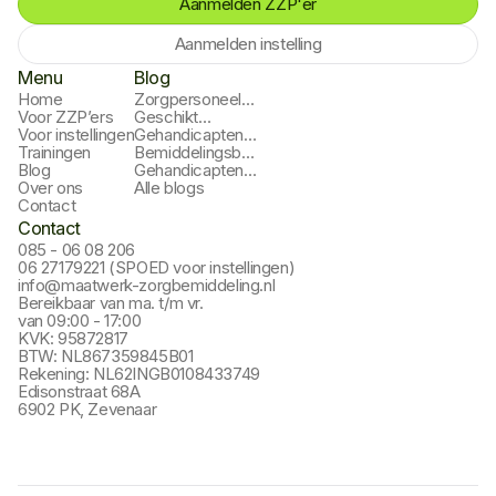
Aanmelden ZZP'er
Aanmelden instelling
Menu
Blog
Home
Zorgpersoneel
Voor ZZP’ers
Inhuren
Geschikt
Voor instellingen
Zorgpersoneel
Gehandicapten
Trainingen
Vinden
Zorginstelling
Bemiddelingsbureau
Blog
Gelderland
Gehandicaptenzorg
Gehandicaptenzorg
Over ons
Zevenaar
Alle blogs
Contact
Contact
085 - 06 08 206
06 27179221 (SPOED voor instellingen)
info@maatwerk-zorgbemiddeling.nl
Bereikbaar van ma. t/m vr.
van 09:00 - 17:00
KVK: 95872817
BTW: NL867359845B01
Rekening: NL62INGB0108433749
Edisonstraat 68A
6902 PK, Zevenaar